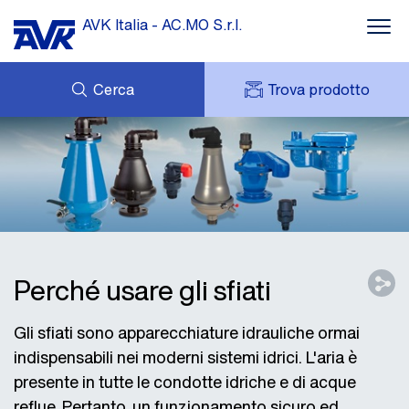
AVK Italia - AC.MO S.r.l.
Cerca
Trova prodotto
SUPPORTO
DOWNLOADS
MY AVK
IL GRUPPO AVK
AVK HOLDING (GROUP)
CONTATTI
RETE VENDITA
Perché usare gli sfiati
Gli sfiati sono apparecchiature idrauliche ormai
indispensabili nei moderni sistemi idrici. L'aria è
presente in tutte le condotte idriche e di acque
reflue. Pertanto, un funzionamento sicuro ed