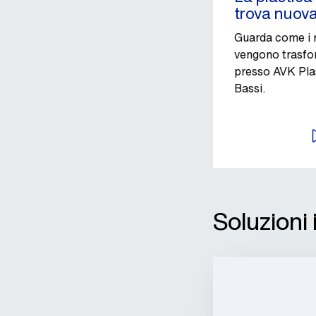
trova nuova
Guarda come i ri
vengono trasfor
presso AVK Plas
Bassi.
A
Soluzioni