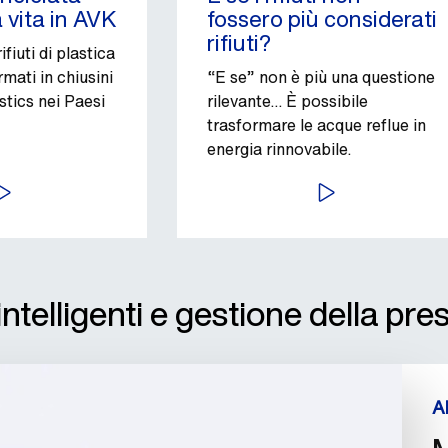
 vita in AVK
fossero più considerati
rifiuti?
fiuti di plastica
mati in chiusini
“E se” non è più una questione
tics nei Paesi
rilevante… È possibile
trasformare le acque reflue in
energia rinnovabile.
VVIA
AVVIA
 intelligenti e gestione della pr
A