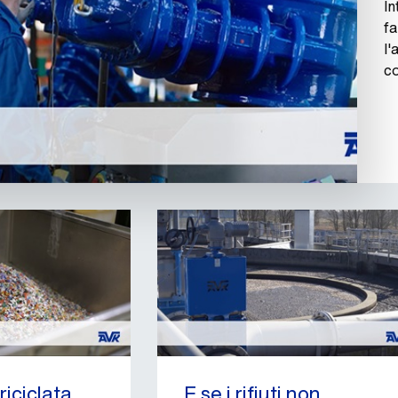
In
f
l'
co
riciclata
E se i rifiuti non