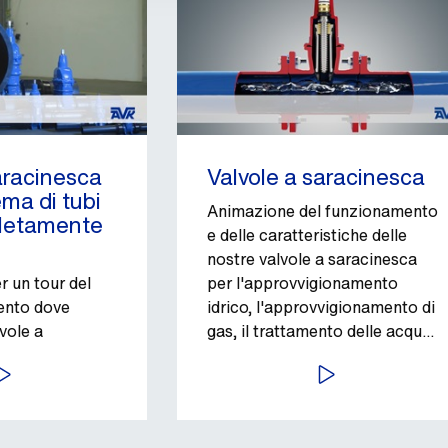
aracinesca
Valvole a saracinesca
ema di tubi
Animazione del funzionamento
letamente
e delle caratteristiche delle
nostre valvole a saracinesca
er un tour del
per l'approvvigionamento
mento dove
idrico, l'approvvigionamento di
vole a
gas, il trattamento delle acque
K con estremità
reflue e la protezione
VVIA
AVVIA
antincendio.