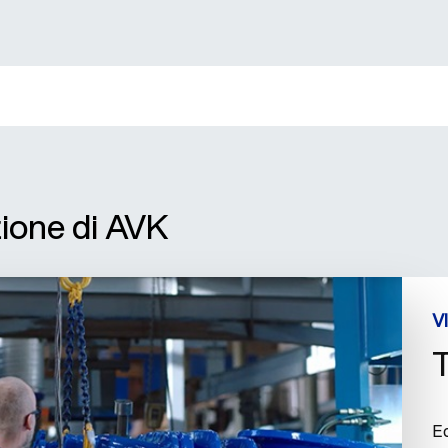
zione di AVK
V
T
E