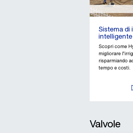
Sistema di 
intelligent
Scopri come H
migliorare l’irr
risparmiando ac
tempo e costi.
A
Valvole