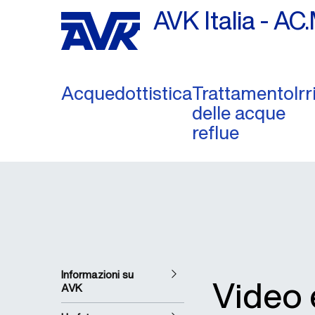
AVK Italia - AC.
Acquedottistica
Trattamento
Ir
delle acque
reflue
Informazioni su
Video 
AVK