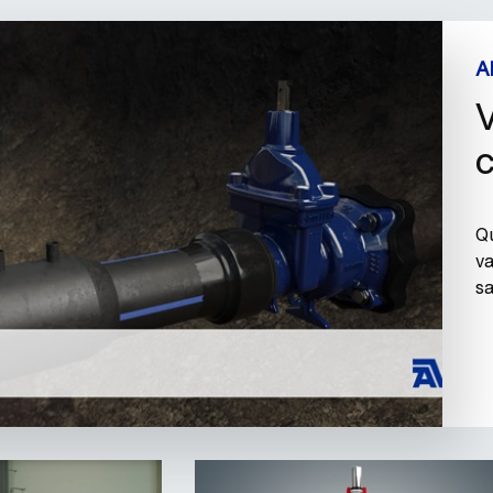
A
V
c
Qu
va
sa