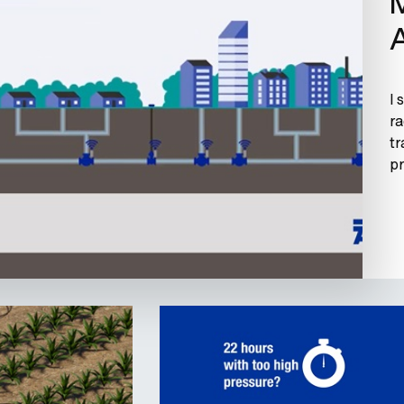
M
I 
ra
tr
pr