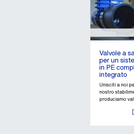
Valvole a s
per un sist
in PE comp
integrato
Unisciti a noi p
nostro stabili
produciamo val
saracinesca AV
A
in PE.