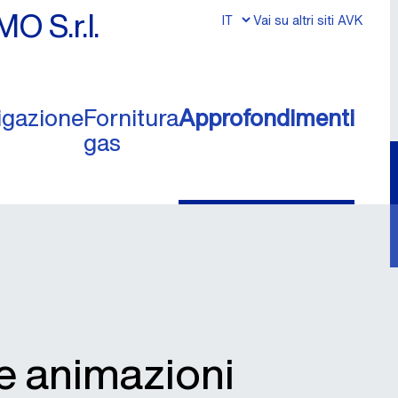
MO S.r.l.
Vai su altri siti AVK
rigazione
Fornitura
Approfondimenti
gas
e animazioni