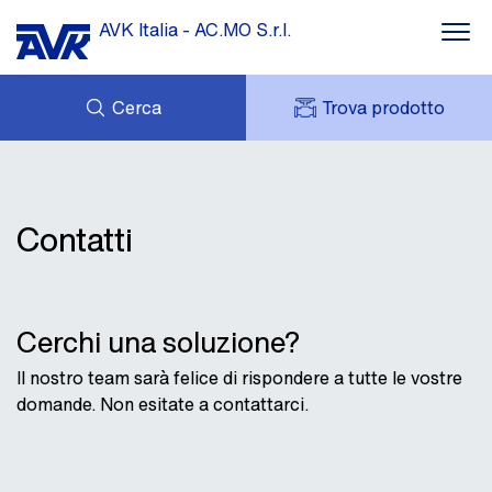
AVK Italia - AC.MO S.r.l.
Cerca
Trova prodotto
Acquedottistica
SUPPORTO
Trattamento delle acque reflue
DOWNLOADS
MY AVK
IL GRUPPO AVK
AVK HOLDING (GROUP)
Irrigazione
Contatti
CONTATTI
RETE VENDITA
Fornitura gas
Cerchi una soluzione?
Approfondimenti
Il nostro team sarà felice di rispondere a tutte le vostre
domande. Non esitate a contattarci.