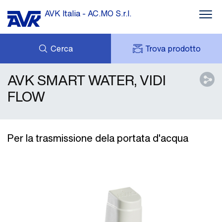
AVK Italia - AC.MO S.r.l.
Cerca
Trova prodotto
AVK SMART WATER, VIDI
SUPPORTO
DOWNLOADS
MY AVK
IL GRUPPO AVK
FLOW
AVK HOLDING (GROUP)
CONTATTI
RETE VENDITA
Per la trasmissione dela portata d'acqua