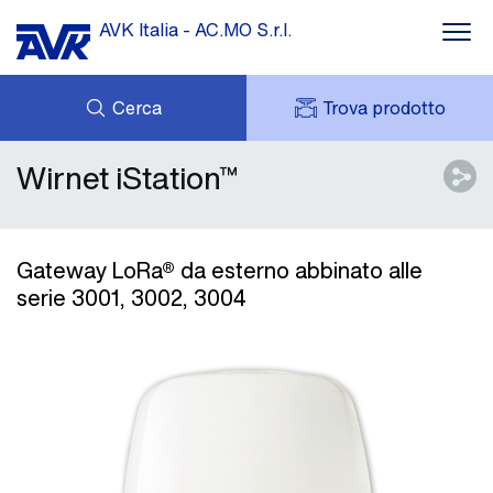
AVK Italia - AC.MO S.r.l.
Cerca
Trova prodotto
Wirnet iStation™
SUPPORTO
DOWNLOADS
MY AVK
IL GRUPPO AVK
AVK HOLDING (GROUP)
CONTATTI
Gateway LoRa® da esterno abbinato alle
RETE VENDITA
serie 3001, 3002, 3004