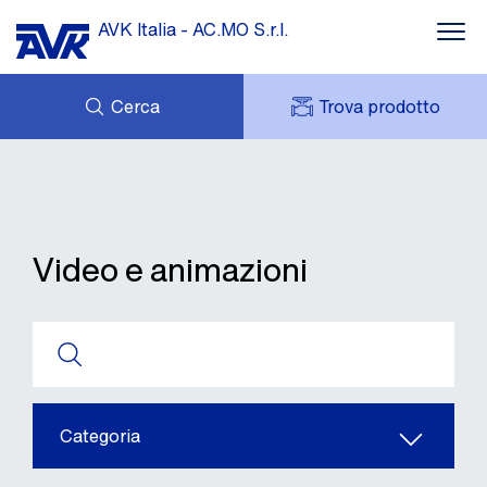
AVK Italia - AC.MO S.r.l.
Cerca
Trova prodotto
SUPPORTO
DOWNLOADS
MY AVK
IL GRUPPO AVK
AVK HOLDING (GROUP)
CONTATTI
Video e animazioni
RETE VENDITA
Categoria